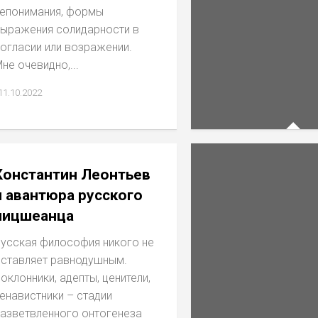
епонимания, формы
ыражения солидарности в
огласии или возражении.
не очевидно,...
11.10.2022
Константин Леонтьев
и авантюра русского
ницшеанца
усская философия никого не
ставляет равнодушным.
оклонники, адепты, ценители,
енавистники – стадии
азветвленного онтогенеза