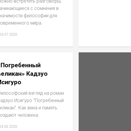
ожно встретить разговоры,
ачинающиеся с сомнения в
начимости философии для
овременного мира.
24.07.2023
«Погребенный
великан» Кадзуо
Исигуро
илософский взгляд на роман
адзуо Исигуро “Погребенный
еликан”. Как вина и память
оздают человека.
24.03.2023