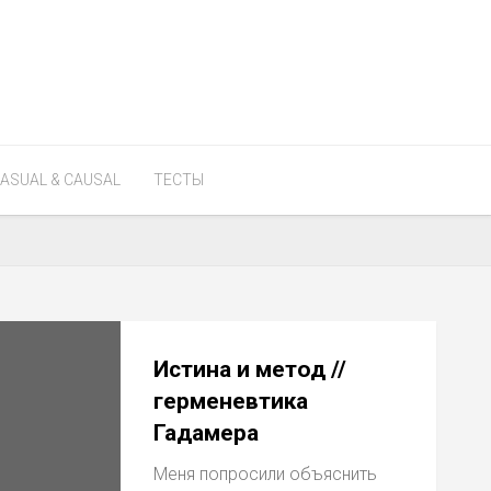
ASUAL & CAUSAL
ТЕСТЫ
Истина и метод //
герменевтика
Гадамера
Меня попросили объяснить