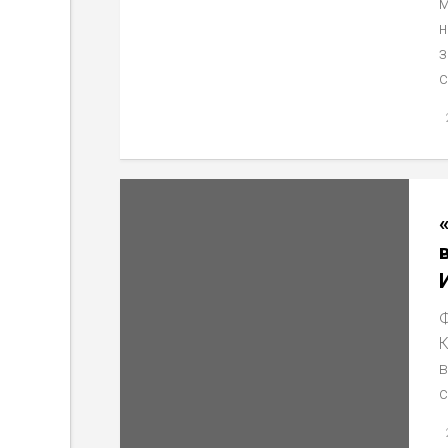
м
н
з
с
Ф
К
в
с