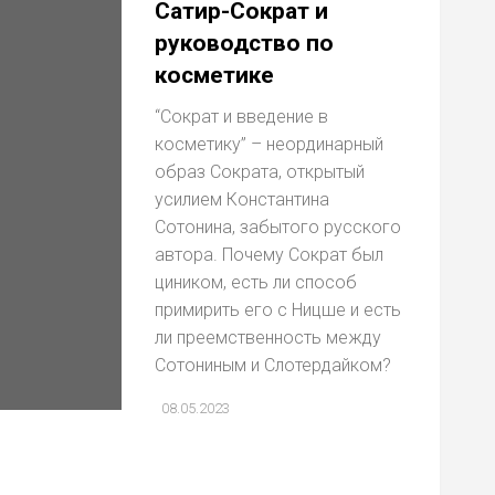
Сатир-Сократ и
руководство по
косметике
“Сократ и введение в
косметику” – неординарный
образ Сократа, открытый
усилием Константина
Сотонина, забытого русского
автора. Почему Сократ был
циником, есть ли способ
примирить его с Ницше и есть
ли преемственность между
Сотониным и Слотердайком?
08.05.2023