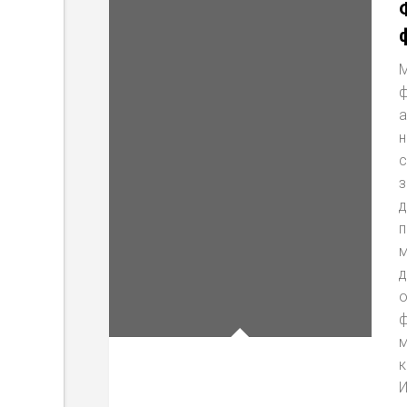
М
ф
а
н
с
з
д
п
м
д
о
ф
м
к
И