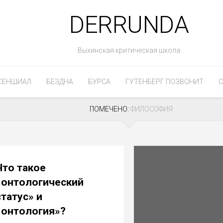
DERRUNDA
Выхинская критическая школа
СЕНШИАЛ
БЕЗДНА
БУРСА
ГУТЕНБЕРГ ПОЗВОНИТ
C
ПОМЕЧЕНО:
ФИЛОСОФИЯ
Что такое
«онтологический
статус» и
«онтология»?