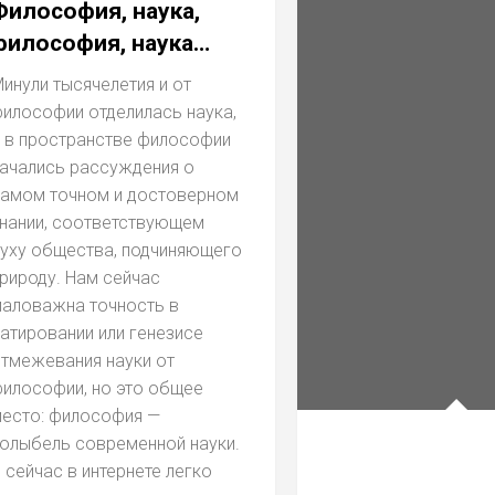
Философия, наука,
философия, наука…
инули тысячелетия и от
илософии отделилась наука,
 в пространстве философии
ачались рассуждения о
амом точном и достоверном
нании, соответствующем
уху общества, подчиняющего
рироду. Нам сейчас
аловажна точность в
атировании или генезисе
тмежевания науки от
илософии, но это общее
есто: философия —
олыбель современной науки.
 сейчас в интернете легко