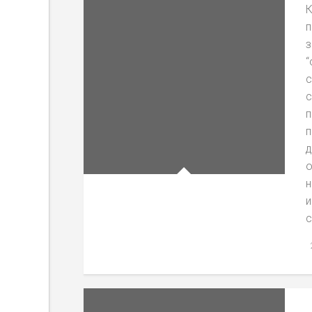
К
п
з
“
с
с
п
п
д
о
н
и
с