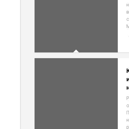
н
в
с
М
Р
о
П
н
р