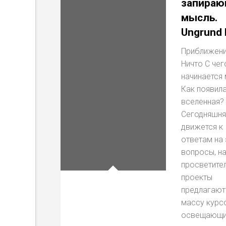
запира
мысль.
Ungrund 
Приближени
Ничто С чег
начинается 
Как появил
вселенная?
Сегодняшня
движется к
ответам на 
вопросы, на
просветите
проекты
предлагают
массу курс
освещающи