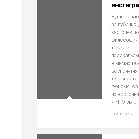
инстагр
Я давно на
за публика
карточек по
философии.
также за
проскальз
в мемах те
восприятия
телесности 
феноменов.
их восприн
И ЧТО вы...
12.05.2022