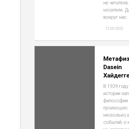
не читателя,
носителя. Д
вокруг нас..
12.05.2022
Метафиз
Dasein
Хайдегг
В 1929 году
истории за
философии
произошло
несколько 
событий, о