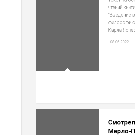
чтений книг
“Введение в
философию”
Карла Яспе
08.06.2022
Смотрел
Мерло-П