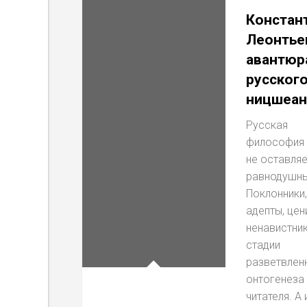
Констан
Леонтье
авантюр
русског
ницшеан
Русская
философия 
не оставляе
равнодушн
Поклонники,
адепты, цен
ненавистник
стадии
разветвлен
онтогенеза
читателя. А 