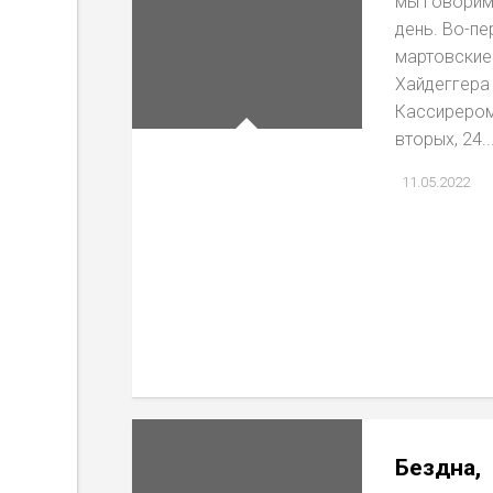
мы говорим
день. Во-пе
мартовские
Хайдеггера
Кассирером
вторых, 24..
11.05.2022
Бездна,