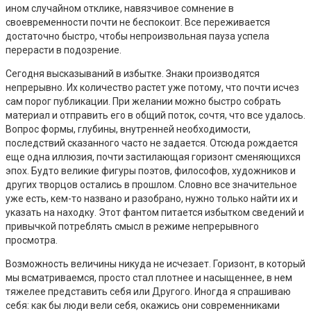
ином случайном отклике, навязчивое сомнение в
своевременности почти не беспокоит. Все переживается
достаточно быстро, чтобы непроизвольная пауза успела
перерасти в подозрение.
Сегодня высказываний в избытке. Знаки производятся
непрерывно. Их количество растет уже потому, что почти исчез
сам порог публикации. При желании можно быстро собрать
материал и отправить его в общий поток, сочтя, что все удалось.
Вопрос формы, глубины, внутренней необходимости,
последствий сказанного часто не задается. Отсюда рождается
еще одна иллюзия, почти застилающая горизонт сменяющихся
эпох. Будто великие фигуры поэтов, философов, художников и
других творцов остались в прошлом. Словно все значительное
уже есть, кем-то названо и разобрано, нужно только найти их и
указать на находку. Этот фантом питается избытком сведений и
привычкой потреблять смысл в режиме непрерывного
просмотра.
Возможность величины никуда не исчезает. Горизонт, в который
мы всматриваемся, просто стал плотнее и насыщеннее, в нем
тяжелее представить себя или Другого. Иногда я спрашиваю
себя: как бы люди вели себя, окажись они современниками