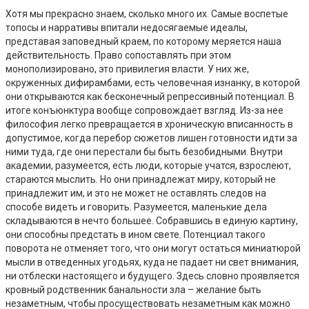
Хотя мы прекрасно знаем, сколько много их. Самые воспетые
топосы и нарративы впитали недосягаемые идеалы,
представая заповедный краем, по которому меряется наша
действительность. Право сопоставлять при этом
монополизировано, это привилегия власти. У них же,
окруженных дифирамбами, есть человечная изнанку, в которой
они открываются как бесконечный репрессивный потенциал. В
итоге конъюнктура вообще сопровождает взгляд. Из-за нее
философия легко превращается в хроническую вписанность в
допустимое, когда перебор сюжетов лишен готовности идти за
ними туда, где они перестали бы быть безобидными. Внутри
академии, разумеется, есть люди, которые учатся, взрослеют,
стараются мыслить. Но они принадлежат миру, который не
принадлежит им, и это не может не оставлять следов на
способе видеть и говорить. Разумеется, маленькие дела
складываются в нечто большее. Собравшись в единую картину,
они способны предстать в ином свете. Потенциал такого
поворота не отменяет того, что они могут остаться миниатюрой
мысли в отведенных угодьях, куда не падает ни свет внимания,
ни отблески настоящего и будущего. Здесь словно проявляется
кровный родственник банальности зла – желание быть
незаметным, чтобы просуществовать незаметным как можно