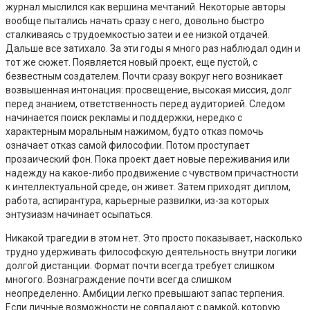
журнал мыслился как вершина мечтаний. Некоторые авторы
вообще пытались начать сразу с него, довольно быстро
сталкиваясь с трудоемкостью затеи и ее низкой отдачей.
Дальше все затихало. За эти годы я много раз наблюдал один и
тот же сюжет. Появляется новый проект, еще пустой, с
безвестным создателем. Почти сразу вокруг него возникает
возвышенная интонация: просвещение, высокая миссия, долг
перед знанием, ответственность перед аудиторией. Следом
начинается поиск рекламы и поддержки, нередко с
характерным моральным нажимом, будто отказ помочь
означает отказ самой философии. Потом проступает
прозаический фон. Пока проект дает новые переживания или
надежду на какое-либо продвижение с чувством причастности
к интеллектуальной среде, он живет. Затем приходят диплом,
работа, аспирантура, карьерные развилки, из-за которых
энтузиазм начинает осыпаться.
Никакой трагедии в этом нет. Это просто показывает, насколько
трудно удерживать философскую деятельность внутри логики
долгой дистанции. Формат почти всегда требует слишком
многого. Вознаграждение почти всегда слишком
неопределенно. Амбиции легко превышают запас терпения.
Если личные возможности не совпадают с рамкой, которую