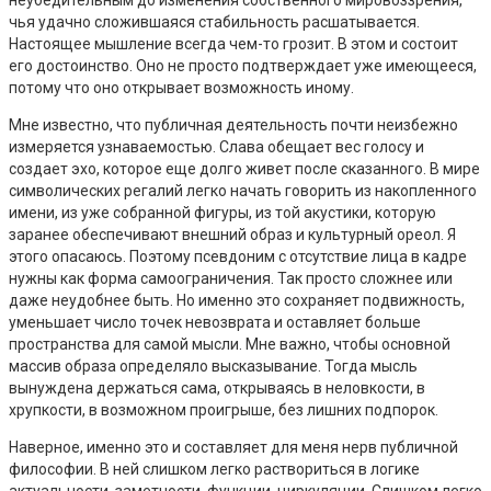
чья удачно сложившаяся стабильность расшатывается.
Настоящее мышление всегда чем-то грозит. В этом и состоит
его достоинство. Оно не просто подтверждает уже имеющееся,
потому что оно открывает возможность иному.
Мне известно, что публичная деятельность почти неизбежно
измеряется узнаваемостью. Слава обещает вес голосу и
создает эхо, которое еще долго живет после сказанного. В мире
символических регалий легко начать говорить из накопленного
имени, из уже собранной фигуры, из той акустики, которую
заранее обеспечивают внешний образ и культурный ореол. Я
этого опасаюсь. Поэтому псевдоним с отсутствие лица в кадре
нужны как форма самоограничения. Так просто сложнее или
даже неудобнее быть. Но именно это сохраняет подвижность,
уменьшает число точек невозврата и оставляет больше
пространства для самой мысли. Мне важно, чтобы основной
массив образа определяло высказывание. Тогда мысль
вынуждена держаться сама, открываясь в неловкости, в
хрупкости, в возможном проигрыше, без лишних подпорок.
Наверное, именно это и составляет для меня нерв публичной
философии. В ней слишком легко раствориться в логике
актуальности, заметности, функции, циркуляции. Слишком легко