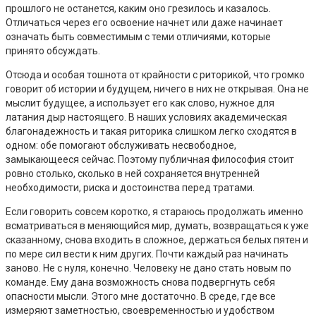
прошлого не останется, каким оно грезилось и казалось.
Отличаться через его освоение начнет или даже начинает
означать быть совместимым с теми отличиями, которые
принято обсуждать.
Отсюда и особая тошнота от крайности с риторикой, что громко
говорит об истории и будущем, ничего в них не открывая. Она не
мыслит будущее, а использует его как слово, нужное для
латания дыр настоящего. В наших условиях академическая
благонадежность и такая риторика слишком легко сходятся в
одном: обе помогают обслуживать несвободное,
замыкающееся сейчас. Поэтому публичная философия стоит
ровно столько, сколько в ней сохраняется внутренней
необходимости, риска и достоинства перед тратами.
Если говорить совсем коротко, я стараюсь продолжать именно
всматриваться в меняющийся мир, думать, возвращаться к уже
сказанному, снова входить в сложное, держаться белых пятен и
по мере сил вести к ним других. Почти каждый раз начинать
заново. Не с нуля, конечно. Человеку не дано стать новым по
команде. Ему дана возможность снова подвергнуть себя
опасности мысли. Этого мне достаточно. В среде, где все
измеряют заметностью, своевременностью и удобством