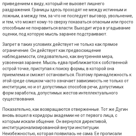
приведением к виду, который не вызовет лишнего
раздражения. Границы здесь проходят не между истинным и
ложным, а между тем, за что не последует выговор, увольнение,
и тем, что может кому-то сверху показаться опасным или просто
способным не понравиться власти. Выходит игра в угадывание
оценки, под которую мысль заранее подстраивают.
Запрет в таких условиях действует не только как прямое
ограничение. Он действует как предвосхищение
наблюдаемости, следовательно, как внутренняя мера,
усвоенная заранее. Мысль едва приближается к собственной
острой точке, приступая к поиску формы, в которой она
приемлема и сможет остановиться. Поэтому принадлежность к
этой среде слишком часто означает зависимость не только от
институции, но и от допустимых способов речи, допустимых
форм заработка, допустимых жестов интеллектуального
существования.
Показательно, как возвращаются отверженные. Тот же Дугин
вновь вошел в коридоры академии не от первого лица, с
которым искали общение. Он вернулся директивой,
институционализированной внутри институции.
Неизбежностью, которая появилась не сама. Ее прописали