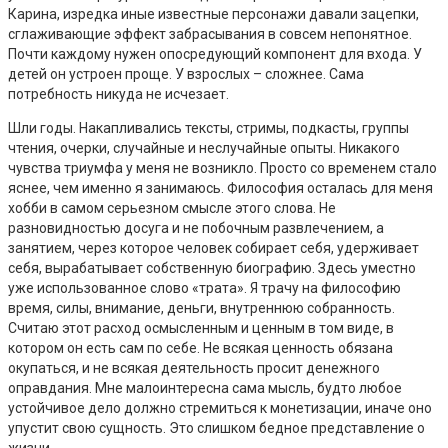
Карина, изредка иные известные персонажи давали зацепки,
сглаживающие эффект забрасывания в совсем непонятное.
Почти каждому нужен опосредующий компонент для входа. У
детей он устроен проще. У взрослых – сложнее. Сама
потребность никуда не исчезает.
Шли годы. Накапливались тексты, стримы, подкасты, группы
чтения, очерки, случайные и неслучайные опыты. Никакого
чувства триумфа у меня не возникло. Просто со временем стало
яснее, чем именно я занимаюсь. Философия осталась для меня
хобби в самом серьезном смысле этого слова. Не
разновидностью досуга и не побочным развлечением, а
занятием, через которое человек собирает себя, удерживает
себя, вырабатывает собственную биографию. Здесь уместно
уже использованное слово «трата». Я трачу на философию
время, силы, внимание, деньги, внутреннюю собранность.
Считаю этот расход осмысленным и ценным в том виде, в
котором он есть сам по себе. Не всякая ценность обязана
окупаться, и не всякая деятельность просит денежного
оправдания. Мне малоинтересна сама мысль, будто любое
устойчивое дело должно стремиться к монетизации, иначе оно
упустит свою сущность. Это слишком бедное представление о