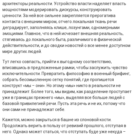
архитекторы реальности. Устройство власти наделяет власть
мощностями модерировать дискурсы, конструировать
ценности. За ней все сильнее закрепляется прерогатива
контакта с внешним миром, отчего локальная ткань речи
деградирует, заполняясь клише, лозунгами, одномерными
эмоциями. Главное, что в ней исчезает внешняя реальность,
стягиваясь до локального быта, различимого в физической
действительности, и до сводки новостей о все менее доступном
мире других людей.
Тут легко совпасть, прийти к выгодному соответствию,
вписавшись в предложенные рамки, чтобы заслужить чувство
исключительности. Превратить философию в военный брифинг,
собрать бессмысленную сетку понятий, где пропишется
конструкт «мы – они». Но этому «мы» никто в реальности не
принадлежит. Более того, мы видим, как разделение проступает
уже в границах прежнего «мы», выделяя все больше людей с
базовой привилегией речи. Пусть эта речь и не их, потому что
они сами не принадлежат себе.
Кажется, можно закрыться в башне из слоновой кости.
Продолжать верить в пользу от ревизий прошлого, отступая в
него. Однако может статься, что отступать буде уже некуда –