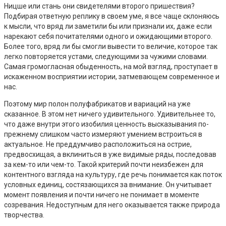
Ницше или стань они свидетелями второго пришествия?
Подбирая ответную реплику в своем уме, я все чаще склоняюсь
к мысли, что вряд ли заметили бы или признали их, даже если
нарекают себя почитателями одного и ожидающими второго.
Более того, вряд ли бы смогли вывести то величие, которое так
легко повторяется устами, следующими за чужими словами.
Самая громогласная обыденность, на мой взгляд, проступает в
искаженном восприятии истории, затмевающем современное и
нас.
Поэтому мир полон полуфабрикатов и вариаций на уже
сказанное. В этом нет ничего удивительного. Удивительнее то,
что даже внутри этого изобилия ценность высказывания по-
прежнему слишком часто измеряют умением встроиться в
актуальное. Не преддумчиво расположиться на острие,
предвосхищая, а вклиниться в уже видимые ряды, последовав
за кем-то или чем-то. Такой критерий почти неизбежен для
контентного взгляда на культуру, где речь понимается как поток
условных единиц, состязающихся за внимание. Он учитывает
момент появления и почти ничего не понимает в моменте
созревания. Недоступным для него оказывается также природа
творчества.