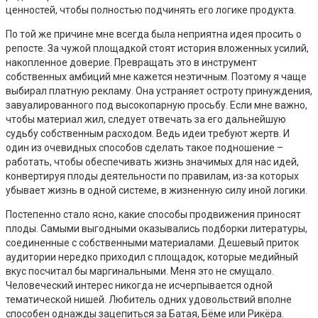
ценностей, чтобы полностью подчинять его логике продукта.
По той же причине мне всегда была неприятна идея просить о
репосте. За чужой площадкой стоят история вложенных усилий,
накопленное доверие. Превращать это в инструмент
собственных амбиций мне кажется неэтичным. Поэтому я чаще
выбирал платную рекламу. Она устраняет остроту принуждения,
завуалированного под высокопарную просьбу. Если мне важно,
чтобы материал жил, следует отвечать за его дальнейшую
судьбу собственным расходом. Ведь идеи требуют жертв. И
один из очевидных способов сделать такое подношение –
работать, чтобы обеспечивать жизнь значимых для нас идей,
конвертируя плоды деятельности по правилам, из-за которых
убывает жизнь в одной системе, в жизненную силу иной логики.
Постепенно стало ясно, какие способы продвижения приносят
плоды. Самыми выгодными оказывались подборки литературы,
соединенные с собственными материалами. Дешевый приток
аудитории нередко приходил с площадок, которые медийный
вкус посчитал бы маргинальными. Меня это не смущало.
Человеческий интерес никогда не исчерпывается одной
тематической нишей. Любитель одних удовольствий вполне
способен однажды зацепиться за Батая, Бёме или Рикёра.