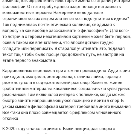
замечал, как эффективны некоторые имена со страниц истории
философии. Оттого пробуждался азарт почаще встраивать
малоизвестные персоны. Намерение вело дальше:
ограничиваться их лицом или пытаться подступиться к идеям?
Так поднималась почти этическая коллизия, сводимая к
вопросу «а как вообще рассказывать о философии?». Для кого-
то встреча с героем незатейливой картинки может быть первой,
осев в таком же впечатлении, что впоследствии трудно
сгладить или переписать. Я старался учитывать это, подавая
текст так, чтобы было проще продолжить путь, не застряв на
этапе первого знакомства.
Кардинальных переломов при этом не происходило. Аудитория
приходила, смотрела, реагировала, ставила лайки, гораздо
реже вступала в содержательный разговор. Заметно живее
срабатывали материалы, касавшиеся социальных и культурных
резонансов. Там включался интерес к полемике, когда можно
быстро занять напрашивающуюся позицию и войти в спор. В
узком смысле философская материя требовала иного внимания.
Все-таки она плохо совмещается с рефлексом мгновенного
отклика.
К 2020 году я начал стримить. Были лекции, разговоры с