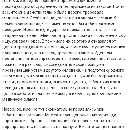
гостями, свободное общение, просмотр фильмов с
последующим обсуждением, игры, аудиоверсии текстов. Почти
все, что мне действительно было дорого, требовало
медленности. Особенно подкасты и разговоры с гостями. Я
немало размышлял, чего именно хотел бы добиться этими
беседами. И решил идти дорогой поиска ответов на то, что
озадачивало меня. Меня вела простая правда: я сам меняюсь и
ищу, узнавая новое. В том числе из-за этого я отказался от
дороги преподавателя, полагая, что мне лучше удается амплуа
вопрошающего, учащегося, предполагающего. Идеалом
постепенно стал жанр совместного эссе, где основная тяжесть
ложится на разговор с исследовательской позицией,
прозвучавшей устами другого человека. На подготовку одного
такого выпуска могли уходить недели. Нужно было прочитать
статьи, пролистать книги, выписать цитаты, собрать их в ход
беседы, удержать внутреннюю логику разговора. Это была
долгая работа, и она почти никогда не выглядела выгодной в
медийном смысле.
Наверное, именно тут окончательно проявились мои
собственные мотивы. Мне хотелось доводить материал до
опрятного и собранного состояния. Хотелось перечитывать,
перепроверять, не бросать на полпути. В конце концов, просто