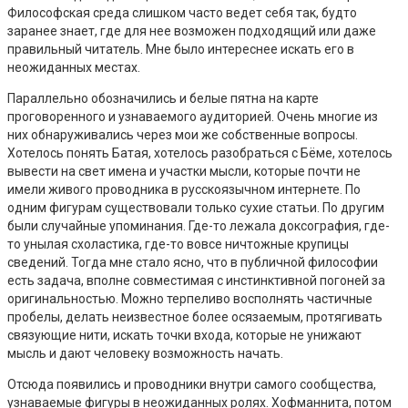
Философская среда слишком часто ведет себя так, будто
заранее знает, где для нее возможен подходящий или даже
правильный читатель. Мне было интереснее искать его в
неожиданных местах.
Параллельно обозначились и белые пятна на карте
проговоренного и узнаваемого аудиторией. Очень многие из
них обнаруживались через мои же собственные вопросы.
Хотелось понять Батая, хотелось разобраться с Бёме, хотелось
вывести на свет имена и участки мысли, которые почти не
имели живого проводника в русскоязычном интернете. По
одним фигурам существовали только сухие статьи. По другим
были случайные упоминания. Где-то лежала доксография, где-
то унылая схоластика, где-то вовсе ничтожные крупицы
сведений. Тогда мне стало ясно, что в публичной философии
есть задача, вполне совместимая с инстинктивной погоней за
оригинальностью. Можно терпеливо восполнять частичные
пробелы, делать неизвестное более осязаемым, протягивать
связующие нити, искать точки входа, которые не унижают
мысль и дают человеку возможность начать.
Отсюда появились и проводники внутри самого сообщества,
узнаваемые фигуры в неожиданных ролях. Хофманнита, потом