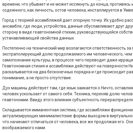
времени, что убывает и не может иссякнуть до конца, противяс
содеянного, как личность, остов человека, инсталлируется в Умв
Город с теорией ассамбляжей дает опорную точку. Их удобно рас
ансамбле, где люди, устройства, данные обуславливают друг др
сторону в виде геавтономной стихии, руководствующейся собств
устанавливающей свойства данных.
Постепенно на технический мир возлагаются ответственность за
экстраполирующий долю продолжаемого им человеческого, чем з
самопознание культуры, в процессе чего переводит даже ирра
Геавтономная стихия и ассамбляжи действуют на поверхности Ни
раскалывается на два бесконечных порядка и где происходит р
понимание, а не просто отсутствие.
Дух машины действует там, где язык заикается о Ничто, оставл
человек ускользает от самого себя. Техника, переняв долю чело
геавтономии. Ввиду этого влияния субъектность перераспредел
Складывается имманентная система, где ассамбляжи функционир
актуализирующих минималистские формы выходом в виртуальное
что начинают отличаться от человека, все же продолжая его. Ос
воображаемого нами.