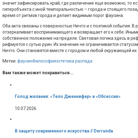
значит зафиксировать край, где различение еще возможно, то ес
гиперобъекта с иной темпоральностью – города и стоящего поза
время от ритмов города и делает видимым порог фаусина.
Оба акта связаны с поверхностью Ничто и с поэтикой события. В 
отзеркаливает воспринимающего и возвращает его к себе. Иным
собственное положение на пределе. Световая логика здесь в ре
рифмуется с сутью руин. Их значение не ограничивается статусом
Ничто. Они становятся вместе с городом и любой окружающей их
Метки:
фаусин
Философия
эстетика распада
Вам также может понравиться...
Голод желания: «Тело Дженнифер» и «Обсессия»
10.07.2026
В защиту современного искусства // Derrunda