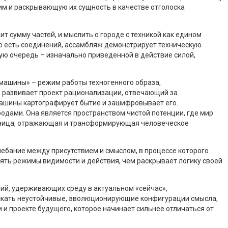
 им и раскрывающую их сущность в качестве отголоска
т сумму частей, и мыслить о городе с техникой как едином
то есть соединений, ассамбляж демонстрирует техническую
ую очередь – изначально приведенной в действие силой,
 машины» – режим работы техногенного образа,
 развивает проект рационализации, отвечающий за
ашины картографирует бытие и зашифровывает его.
одами. Она является пространством чистой потенции, где мир
граница, отражающая и трансформирующая человеческое
лебание между присутствием и смыслом, в процессе которого
лять режимы видимости и действия, чем раскрывает логику своей
ий, удерживающих среду в актуальном «сейчас»,
ускать неустойчивые, эволюционирующие конфигурации смысла,
 и проекте будущего, которое начинает сильнее отличаться от