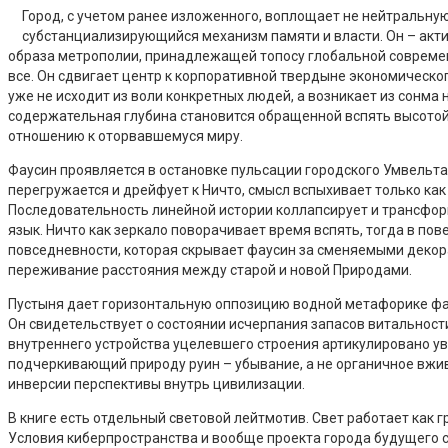
Город, с учетом ранее изложенного, воплощает не нейтральну
субстанциализирующийся механизм памяти и власти. Он – акт
образа метрополии, принадлежащей топосу глобальной современн
все. Он сдвигает центр к корпоративной твердыне экономического
уже не исходит из воли конкретных людей, а возникает из сонма 
содержательная глубина становится обращенной вспять высотой,
отношению к оторвавшемуся миру.
Фаусин проявляется в остановке пульсации городского Умвельта 
перегружается и дрейфует к Ничто, смысл вспыхивает только ка
Последовательность линейной истории коллапсирует и трансформ
язык. Ничто как зеркало поворачивает время вспять, тогда в по
повседневности, которая скрывает фаусин за сменяемыми декор
переживание расстояния между старой и новой Природами.
Пустыня дает горизонтальную оппозицию водной метафорике фа
Он свидетельствует о состоянии исчерпания запасов витальност
внутреннего устройства уцелевшего строения артикулировано уво
подчеркивающий природу руин – убывание, а не органичное вживл
инверсии перспективы внутрь цивилизации.
В книге есть отдельный световой лейтмотив. Свет работает как 
Условия киберпространства и вообще проекта города будущего с