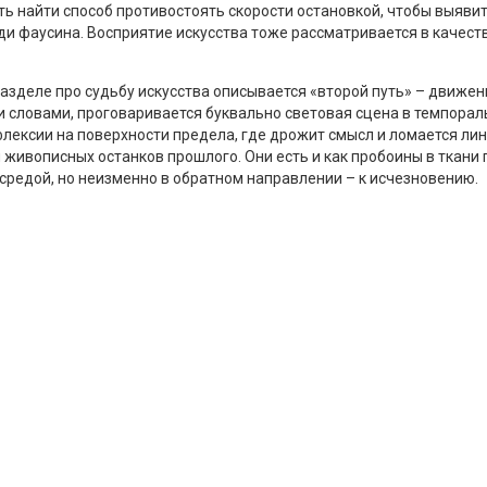
ть найти способ противостоять скорости остановкой, чтобы выяви
ди фаусина. Восприятие искусства тоже рассматривается в качес
разделе про судьбу искусства описывается «второй путь» – движен
и словами, проговаривается буквально световая сцена в темпора
флексии на поверхности предела, где дрожит смысл и ломается л
 живописных останков прошлого. Они есть и как пробоины в ткани 
 средой, но неизменно в обратном направлении – к исчезновению.