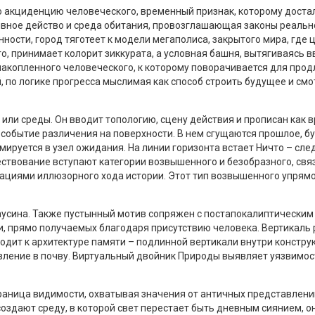
ю акциденцию человеческого, временный признак, которому достал
ивное действо и среда обитания, провозглашающая законы реальн
ости, город тяготеет к модели мегаполиса, закрытого мира, где
, принимает колорит зиккурата, а условная башня, вытягиваясь вв
накопленного человеческого, к которому поворачивается для продл
 по логике прогресса мыслимая как способ строить будущее и см
или среды. Он вводит топологию, сцену действия и прописан как 
к событие различения на поверхности. В нем сгущаются прошлое, 
ируется в узел ожидания. На линии горизонта встает Ничто – сле
вествование вступают категории возвышенного и безобразного, св
ациями иллюзорного хода истории. Этот тип возвышенного упрямо
усина. Также пустынный мотив сопряжен с постапокалиптическим
и, прямо получаемых благодаря присутствию человека. Вертикаль
дит к архитектуре памяти – подлинной вертикали внутри конструк
ение в почву. Виртуальный двойник Природы выявляет уязвимость 
граница видимости, охватывая значения от античных представлений
оздают среду, в которой свет перестает быть дневным сиянием, он