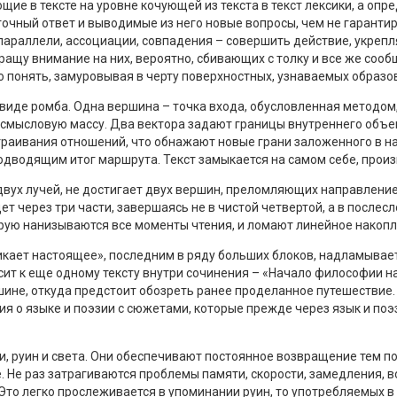
ие в тексте на уровне кочующей из текста в текст лексики, а оп
очный ответ и выводимые из него новые вопросы, чем не гарантир
 параллели, ассоциации, совпадения – совершить действие, укре
бращу внимание на них, вероятно, сбивающих с толку и все же соо
о понять, замуровывая в черту поверхностных, узнаваемых образов
виде ромба. Одна вершина – точка входа, обусловленная методом
смысловую массу. Два вектора задают границы внутреннего объем
раивания отношений, что обнажают новые грани заложенного в нач
дводящим итог маршрута. Текст замыкается на самом себе, произ
 двух лучей, не достигает двух вершин, преломляющих направлени
едет через три части, завершаясь не в чистой четвертой, а в пос
орую нанизываются все моменты чтения, и ломают линейное накоп
икает настоящее», последним в ряду больших блоков, надламывае
т к еще одному тексту внутри сочинения – «Начало философии на
ине, откуда предстоит обозреть ранее проделанное путешествие.
ия о языке и поэзии с сюжетами, которые прежде через язык и по
и, руин и света. Они обеспечивают постоянное возвращение тем п
Не раз затрагиваются проблемы памяти, скорости, замедления, во
. Это легко прослеживается в упоминании руин, то употребляемых