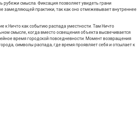
ть рубежи смысла. Фиксация позволяет увидеть грани
тве замедляющей практики, так как оно отмежевывает внутреннее
ие к Ничто как событию распада уместности. Там Ничто
льном смысле, когда вместо освещения объекта высвечивается
инейное время городской повседневности. Момент возвращения
города, символы распада, где время проявляет себя и отсылает к