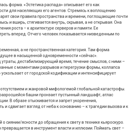
ась форма. «Эстетика распада» описывает его как
ости для населяющих его агентов. Стремясь к воплощению
 царят свои правила пространства и времени, поглощающие почти
ысь и вширь, стягивается внутрь, скрывая, а не открывая. Она
ения роста – к архитектуре серверов и памяти. Ее
отреть вперед. Отчего человек показывается низведенным по
временная, а не пространственная категория. Там форма
будущее в насыщенной одновременности «сейчас».
д утраты, дестабилизирующий время, течение смыслов, с ними –
язанные с моментами разрывов и перегрузки формы, коллапса
 ускользает от городской кодификации и интенсифицирует
 отсутствием и жанровой мифологемой глобальной катастрофы.
 разросшейся башни пронзает пустынный ландшафт, атлас
ции. В образе отыскивается и запрет укоренения,
и сдвигает взгляд от неба к основанию – к трагедии вызова и к
 о сиянии/ясности до обращения к свету в технике кьяроскуро.
 превращается в инструмент власти и иллюзии. Поймать свет –