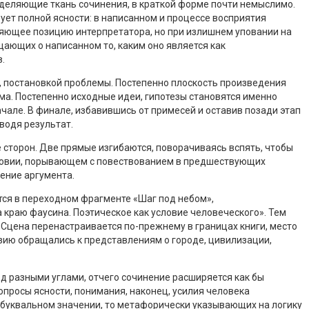
ределяющие ткань сочинения, в краткой форме почти немыслимо.
ует полной ясности: в написанном и процессе восприятия
пляющее позицию интерпретатора, но при излишнем уповании на
бщающих о написанном то, каким оно является как
.
, постановкой проблемы. Постепенно плоскость произведения
а. Постепенно исходные идеи, гипотезы становятся именно
але. В финале, избавившись от примесей и оставив позади этап
водя результат.
е сторон. Две прямые изгибаются, поворачиваясь вспять, чтобы
лесловии, порывающем с повествованием в предшествующих
ление аргумента.
тся в переходном фрагменте «Шаг под небом»,
 краю фаусина. Поэтическое как условие человеческого». Тем
 Сцена перенастраивается по-прежнему в границах книги, место
эзию обращались к представлениям о городе, цивилизации,
од разными углами, отчего сочинение расширяется как бы
просы ясности, понимания, наконец, усилия человека
 в буквальном значении, то метафорически указывающих на логику