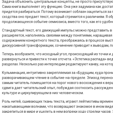
Задача объяснить центральные концепты, не просто присутствующ
Сама книга выполняет эту функцию. Она уже задумана как достат
придется разбираться. Потому возникает соблазн зацепиться за
сходства оно предает текст, который стремится к различиям. Я о
продолжающееся событие семиозиса, вместо того, как его удобн
Стандартный текст, его движущий импульс можно представить в 
расширяется, наполняясь связями между понятиями, наращивая 
содержанием конкретного текста, преображаясь в процессе выст
дискурсивной трансформации, сочинение приводит к выводам, по
Теперь вообразите, что исходный угол, происходящий из точки и
развернуться и привести к точке отсчета. «Эстетика распада» в
разделах. Несколько раз интерлюдии редактируют канву, на кот
Кульминация, интуитивно закрепляемая за «Будущим, куда прон
разворачивающем чтение в событие-на-пределе. Эпизод переноси
самым читатель помещается на порог нового восхождения к верш
сдвига дает читательский опыт, побуждая соотносить рассужден
культуре и циркулирующем в них человеческом.
Роль нитей, сшивающих ткань текста, играют лейтмотивы времен
накатывающими волнами, что возвращают знакомое в ином виде. 
закрепиться в мире и уцелеть в нем вопреки ходу стрелки часов