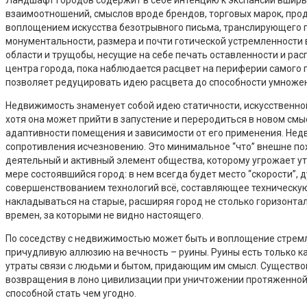
взаимоотношений, смыслов вроде брендов, торговых марок, проду
воплощением искусства безотрывного письма, транслирующего п
монументальности, размера и почти готической устремленности
области и трущобы, несущие на себе печать оставленности и ра
центра города, пока наблюдается расцвет на периферии самого г
позволяет редуцировать идею расцвета до способности умножени
Недвижимость знаменует собой идею статичности, искусственной
хотя она может прийти в запустение и переродиться в новом 
адаптивности помещения и зависимости от его применения. Нед
сопротивления исчезновению. Это минимальное “что” внешне пох
деятельный и активный элемент общества, которому угрожает ут
мере состоявшийся город: в нем всегда будет место “скорости”,
совершенствованием технологий всё, составляющее техническую 
накладываться на старые, расширяя город не столько горизонтал
времен, за которыми не видно настоящего.
По соседству с недвижимостью может быть и воплощение стремле
причудливую аллюзию на вечность – руины. Руины есть только к
утраты связи с людьми и бытом, придающим им смысл. Существов
возвращения в лоно цивилизации при уничтожении протяженной в 
способной стать чем угодно.