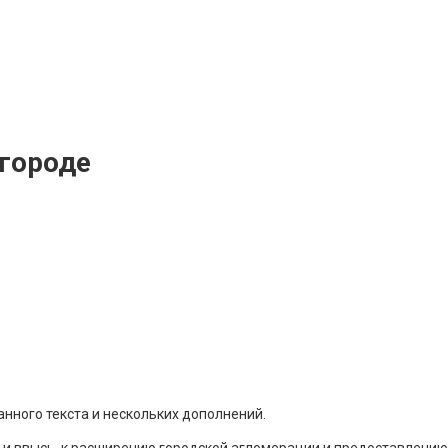
 городе
ванного текста и нескольких дополнений.
и ввысь, к расширению городской агломерации и предоставлению 