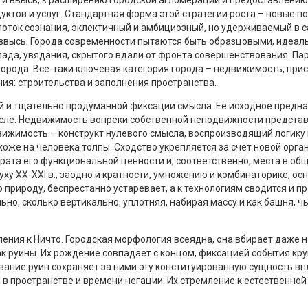
ктов и услуг. Стандартная форма этой стратегии роста – новые п
оток сознания, эклектичный и амбициозный, но удерживаемый в 
 ввысь. Города современности пытаются быть образцовыми, идеа
спада, увядания, скрытого вдали от фронта совершенствования. 
орода. Все-таки ключевая категория города – недвижимость, прис
я: строительства и заполнения пространства.
 и тщательно продуманной фиксации смысла. Её исходное предназ
смысле. Недвижимость вопреки собственной неподвижности предс
вижимость – конструкт нулевого смысла, воспроизводящий логику
оже на человека толпы. Сходство укрепляется за счет новой орган
рата его функциональной ценности и, соответственно, места в об
 духу XX-XXI в., заодно и кратности, умножению и комбинаторике
природу, беспрестанно устаревает, а к технологиям сводится и п
ьно, сколько вертикально, уплотняя, набирая массу и как башня, 
ния к Ничто. Городская морфология всеядна, она вбирает даже н
ак руины. Их рождение совпадает с концом, фиксацией события кр
ание руин сохраняет за ними эту конституированную сущность впл
пространстве и времени негации. Их стремление к естественной П