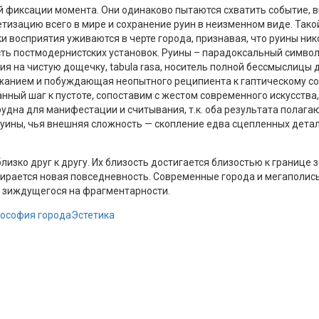
 фиксации момента. Они одинаково пытаются схватить событие, в
тизацию всего в мире и сохранение руин в неизменном виде. Та
 восприятия уживаются в черте города, признавая, что руины нико
ть постмодернистских установок. Руины – парадоксальный символ
зия на чистую дощечку, tabula rasa, носитель полной бессмыслицы
анием и побуждающая неопытного реципиента к гаптическому соз
анный шаг к пустоте, сопоставим с жестом современного искусст
а для манифестации и считывания, т.к. оба результата полагаютс
уины, чья внешняя сложность — скопление едва сцепленных детал
изко друг к другу. Их близость достигается близостью к границе 
обирается новая повседневность. Современные города и мегаполис
е зиждущегося на фрагментарности.
ософия города
Эстетика