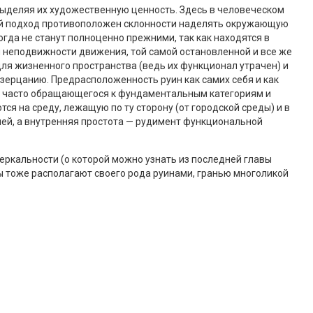
ыделяя их художественную ценность. Здесь в человеческом
кой подход противоположен склонности наделять окружающую
гда не станут полноценно прежними, так как находятся в
 неподвижности движения, той самой остановленной и все же
 для жизненного пространства (ведь их функционал утрачен) и
ерцанию. Предрасположенность руин как самих себя и как
ва, часто обращающегося к фундаментальным категориям и
я на среду, лежащую по ту сторону (от городской среды) и в
ей, а внутренняя простота — рудимент функциональной
зеркальности (о которой можно узнать из последней главы
ы тоже располагают своего рода руинами, гранью многоликой