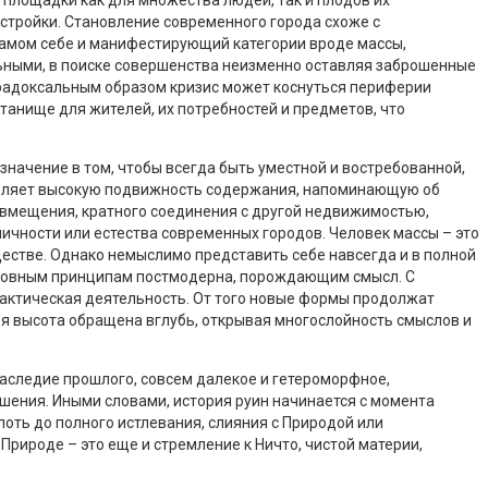
остройки. Становление современного города схоже с
самом себе и манифестирующий категории вроде массы,
льными, в поиске совершенства неизменно оставляя заброшенные
Парадоксальным образом кризис может коснуться периферии
танище для жителей, их потребностей и предметов, что
начение в том, чтобы всегда быть уместной и востребованной,
тавляет высокую подвижность содержания, напоминающую об
 вмещения, кратного соединения с другой недвижимостью,
ичности или естества современных городов. Человек массы – это
ществе. Однако немыслимо представить себе навсегда и в полной
, основным принципам постмодерна, порождающим смысл. С
рактическая деятельность. От того новые формы продолжат
чья высота обращена вглубь, открывая многослойность смыслов и
аследие прошлого, совсем далекое и гетероморфное,
ушения. Иными словами, история руин начинается с момента
оть до полного истлевания, слияния с Природой или
рироде – это еще и стремление к Ничто, чистой материи,