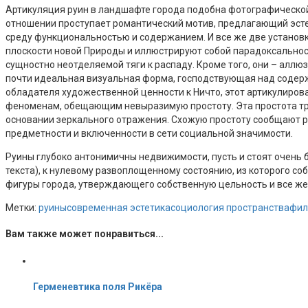
Артикуляция руин в ландшафте города подобна фотографической
отношении проступает романтический мотив, предлагающий эсте
среду функциональностью и содержанием. И все же две установки
плоскости новой Природы и иллюстрируют собой парадоксальнос
сущностно неотделяемой тяги к распаду. Кроме того, они – аллю
почти идеальная визуальная форма, господствующая над содерж
обладателя художественной ценности к Ничто, этот артикулиров
феноменам, обещающим невыразимую простоту. Эта простота трудн
основании зеркального отражения. Схожую простоту сообщают р
предметности и включенности в сети социальной значимости.
Руины глубоко антонимичны недвижимости, пусть и стоят очень бл
текста), к нулевому развоплощенному состоянию, из которого с
фигуры города, утверждающего собственную цельность и все ж
Метки:
руины
современная эстетика
социология пространства
фил
Вам также может понравиться...
Герменевтика поля Рикёра