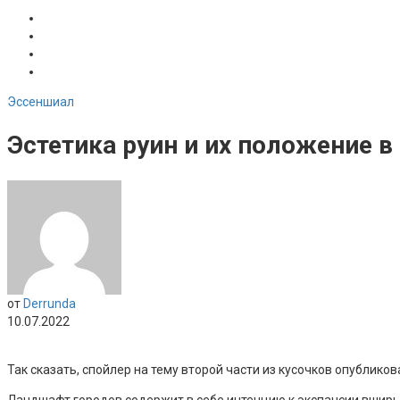
Эссеншиал
Эстетика руин и их положение в
от
Derrunda
10.07.2022
Так сказать, спойлер на тему второй части из кусочков опублико
Ландшафт городов содержит в себе интенцию к экспансии вширь 