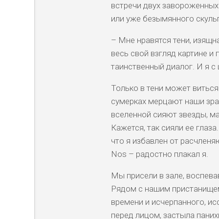
встречи двух завороженных
или уже безымянного скуль
– Мне нравятся тени, изящна
весь свой взгляд картине и
таинственный диалог. И я с
Только в тени может виться
сумерках мерцают наши зрач
вселенной сияют звезды, м
Кажется, так сияли ее глаза
что я избавлен от расчленя
Nos – радостно плакал я.
Мы присели в зале, воспев
Рядом с нашим пристанищем
времени и исчерпанного, ис
перед лицом, застыла пани