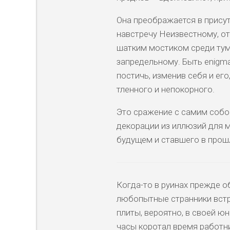
Она преображается в присут
навстречу Неизвестному, о
шатким мостиком среди тум
запредельному. Быть enigma
постичь, изменив себя и ег
тленного и непокорного.
Это сражение с самим собой
декорации из иллюзий для м
будущем и ставшего в прош
Когда-то в руинах прежде 
любопытные странники встр
плиты, вероятно, в своей ю
часы коротал время работн