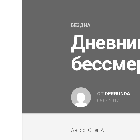
БЕЗДНА
Дневни
бессме
ОТ
DERRUNDA
06.04.2017
Автор: Олег А.