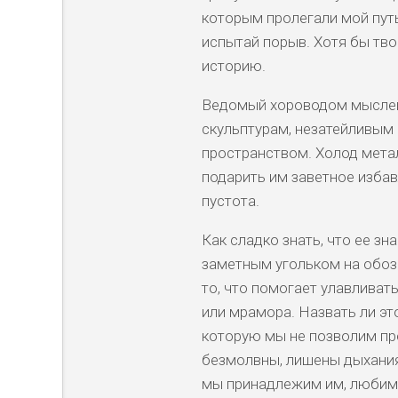
которым пролегали мой путь
испытай порыв. Хотя бы тв
историю.
Ведомый хороводом мыслей
скульптурам, незатейливым 
пространством. Холод метал
подарить им заветное изба
пустота.
Как сладко знать, что ее з
заметным угольком на обоз
то, что помогает улавливат
или мрамора. Назвать ли это
которую мы не позволим пр
безмолвны, лишены дыхания,
мы принадлежим им, любим и