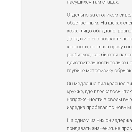
пасущихся там стадах.
Отдельно за столиком сидел
обветренным. На щеках сле
коже, лицо обладало ровны
Догадки о его возрасте лег
к юности, но глаза сразу г
разбиться, как бьются пад
действительности только 
глубине метафизику обрывко
Он медленно пил красное ви
кружке, где плескалось что
напряженности в своем выр
изредка пробегая по новым
На одном из них он задерж
придавать значения, не про