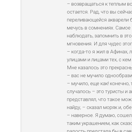
– возвращаться к теплым в
остается. Рад, что вы сейча
переливающейся акварели б
мечусь в сомнениях. Самое
наблюдать, запомнить в это
мгновения. И для чудес этог
– когда-то я жил в Афинах,
улицами и лицами тех, с ке
Мне казалось это прекрасн
– вас не мучило однообраз
– мучило, еще как! конечно,
случалось – это туристы и 
представлял, что такое мож
найду, – сказал моряк и, о
– наверное. Я думаю, сошел
таким украшением, как сказ
радость предстала бы в са