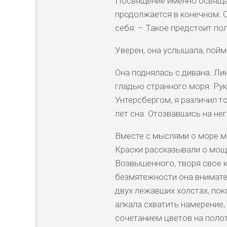
Посвящение именно освящает
продолжается в конечном. 
себя: – Такое предстоит по
Уверен, она услышала, пойм
Она поднялась с дивана. Л
гладью странного моря. Рук
Унтерcбергом, я различил 
лет сна. Отозвавшись на него
Вместе с мыслями о море м
Краски рассказывали о мощ
Возвышенного, творя свое к
безмятежности она внимате
двух лежавших холстах, пок
алкала схватить намерение,
сочетанием цветов на полот