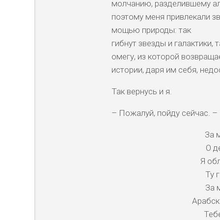
молчанию, разделившему ал
поэтому меня привлекали зв
мощью природы: так
гибнут звезды и галактики, 
омегу, из которой возвраща
истории, даря им себя, недо
Так вернусь и я.
– Пожалуй, пойду сейчас. – 
За 
О д
Я обл
Ту 
За 
Арабск
Тебе