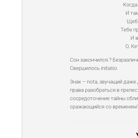
Когда 
И там
Щебе
Тебе п
И в
О, Ке
Cон закончился.? Безразлич
Свершилось initiatio.
Знак – nota, звучащий даже
права разобраться в прелест
сосредоточение тайны сближ
сражающийся со временем