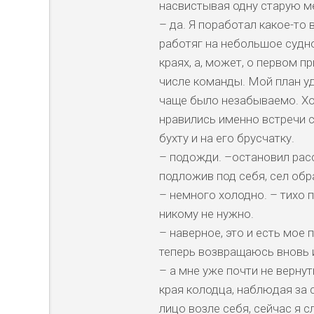
насвистывая одну старую м
– да. Я поработал какое-то
работяг на небольшое судно
краях, а, может, о первом п
числе команды. Мой план уд
чаще было незабываемо. Хо
нравились именно встречи 
бухту и на его брусчатку.
– подожди. –остановил расск
подложив под себя, сел обр
– немного холодно. – тихо п
никому не нужно.
– наверное, это и есть мое п
теперь возвращаюсь вновь 
– а мне уже почти не вернут
края колодца, наблюдая за 
лицо возле себя, сейчас я с