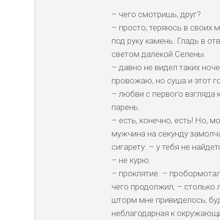
– чего смотришь, друг?
– просто, теряюсь в своих 
под руку камень. Гладь в о
светом далекой Селены.
– давно не видел таких ноч
провожаю, но суша и этот г
– любви с первого взгляда 
парень.
– есть, конечно, есть! Но, м
мужчина на секунду замолча
сигарету. – у тебя не найдет
– не курю.
– проклятие. – пробормотал
чего продолжил, – столько л
шторм мне привиделось, буд
неблагодарная к окружающи