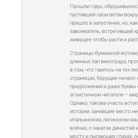
Прошли годы, обрушившееся
пустившей свои ветви вокру
пришло в запустение, но, ка
завоеватель, встретивший к
живущее чтобы расти и расп
Страницы бумажной исповед
длинных лап винограда, про
в том, что таилось на тех 
страницах, берущие начало 
предложения и даже буквы е
эгоистичном читателе – ми
Однако, такова участь всту
истории, занявшие место не
итальянском, латинском язы
войнах, о закатах династий
мосту и пылающих глазах, 