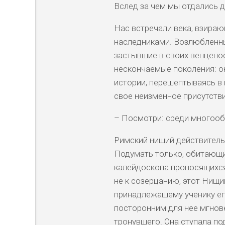
Вслед за чем мы отдались 
Нас встречали века, взира
наследниками. Возлюбленны
застывшие в своих венценос
нескончаемые поколения: о
истории, перешептываясь в
свое неизменное присутстви
– Посмотри: среди многооб
Римский нищий действитель
Подумать только, обитающи
калейдоскопа проносящихся
не к созерцанию, этот Нищи
принадлежащему ученику ег
посторонним для нее мгнов
тронувшего. Она ступала по