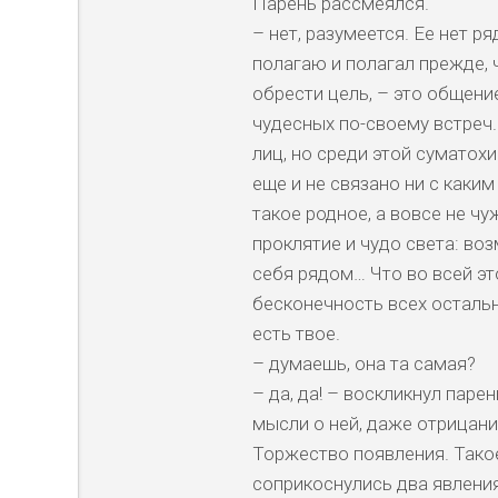
Парень рассмеялся.
– нет, разумеется. Ее нет ря
полагаю и полагал прежде,
обрести цель, – это общени
чудесных по-своему встреч.
лиц, но среди этой суматохи
еще и не связано ни с каким
такое родное, а вовсе не чу
проклятие и чудо света: во
себя рядом… Что во всей эт
бесконечность всех остальн
есть твое.
– думаешь, она та самая?
– да, да! – воскликнул паре
мысли о ней, даже отрицани
Торжество появления. Такое
соприкоснулись два явления