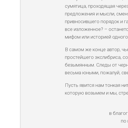
сумятица, проходящая через
предложения и мысли, смен
привносившего порядок и г
все изложенное? – останетс
мифом или историей одного
В самом же конце автор, чь
простейшего экслибриса, со
безымянным. Следы от черн
весьма юными, пожалуй, св
Пусть явится нам тонкая ни
которую возьмем и мы, стр
в благо
по 