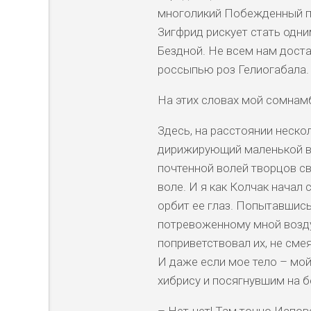
многоликий Побежденный пи
Зигфрид рискует стать одним
Бездной. Не всем нам доста
россыпью роз Гелиогабала.
На этих словах мой сомнам
Здесь, на расстоянии нескол
дирижирующий маленькой вс
почтенной волей творцов св
воле. И я как Колчак начал
орбит ее глаз. Попытавшись 
потревоженному мной возду
поприветствовал их, не сме
И даже если мое тело – мой
хибрису и посягнувшим на 
– Нет-нет! Там точно Испо