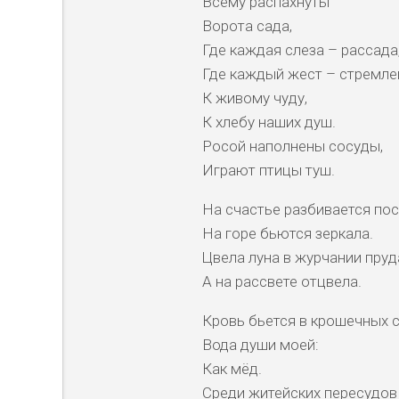
Всему распахнуты
Ворота сада,
Где каждая слеза – рассада
Где каждый жест – стремле
К живому чуду,
К хлебу наших душ.
Росой наполнены сосуды,
Играют птицы туш.
На счастье разбивается пос
На горе бьются зеркала.
Цвела луна в журчании пруд
А на рассвете отцвела.
Кровь бьется в крошечных с
Вода души моей:
Как мёд.
Среди житейских пересудов