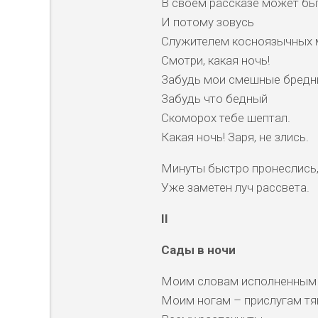
В своём рассказе может бы
И потому зовусь
Служителем косноязычных 
Смотри, какая ночь!
Забудь мои смешные бредн
Забудь что бедный
Скоморох тебе шептал.
Какая ночь! Заря, не злись.
Минуты быстро пронеслись
Уже заметен луч рассвета.
II
Сады в ночи
Моим словам исполненным 
Моим ногам – прислугам тя