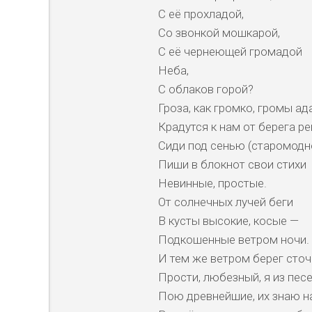
С её прохладой,
Со звонкой мошкарой,
С её чернеющей громадой
Неба,
С облаков горой?
Гроза, как громко, громы ад
Крадутся к нам от берега ре
Сиди под сенью (старомодно
Пиши в блокнот свои стихи
Невинные, простые.
От солнечных лучей беги
В кусты высокие, косые —
Подкошенные ветром ночи.
И тем же ветром берег сточ
Прости, любезный, я из пес
Пою древнейшие, их знаю н