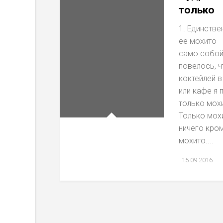
только
1. Единстве
ее мохито 
само собо
повелось, ч
коктейлей в
или кафе я 
только мох
Только мохи
ничего кро
мохито....
15.09.2016