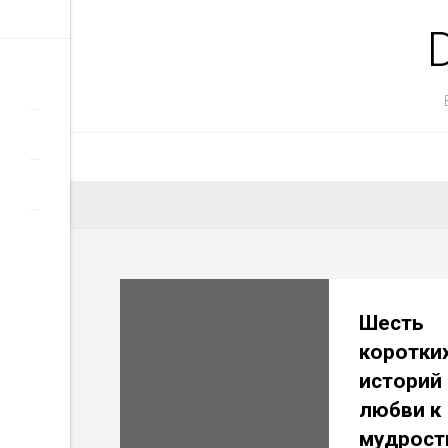
Главная
Эссеншиал
Бездна
Бурса
Шесть
Гутенберг позвонит
коротки
историй
Casual & Causal
любви к
Тесты
мудрости