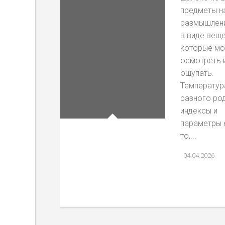
предметы н
размышлени
в виде веще
которые м
осмотреть 
ощупать.
Температура
разного ро
индексы и
параметры 
то,...
04.04.2026